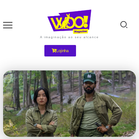
A imaginação ao seu alcance
Lojinha