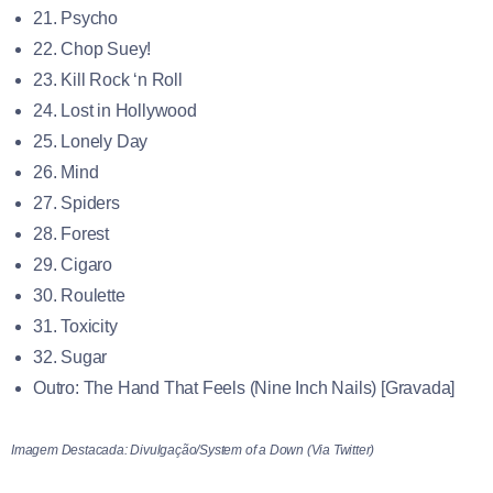
21. Psycho
22. Chop Suey!
23. Kill Rock ‘n Roll
24. Lost in Hollywood
25. Lonely Day
26. Mind
27. Spiders
28. Forest
29. Cigaro
30. Roulette
31. Toxicity
32. Sugar
Outro: The Hand That Feels (Nine Inch Nails) [Gravada]
Imagem Destacada: Divulgação/System of a Down (Via Twitter)