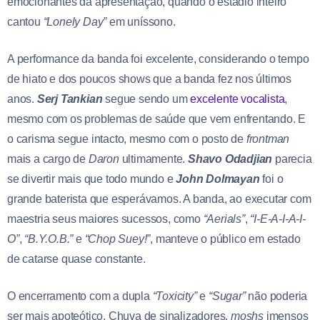
emocionantes da apresentação, quando o estádio inteiro
cantou
“Lonely Day”
em uníssono.
A performance da banda foi excelente, considerando o tempo
de hiato e dos poucos shows que a banda fez nos últimos
anos.
Serj Tankian
segue sendo um
excelente vocalista
,
mesmo com os problemas de saúde que vem enfrentando. E
o carisma segue intacto, mesmo com o posto de
frontman
mais a cargo de
Daron
ultimamente.
Shavo Odadjian
parecia
se divertir mais que todo mundo e
John Dolmayan
foi o
grande baterista que esperávamos. A banda, ao executar com
maestria seus maiores sucessos, como
“Aerials”
,
“I-E-A-I-A-I-
O”
,
“B.Y.O.B.”
e
“Chop Suey!”
, manteve o público em estado
de catarse quase constante.
O encerramento com a dupla
“Toxicity”
e
“Sugar”
não poderia
ser mais apoteótico. Chuva de sinalizadores,
moshs
imensos