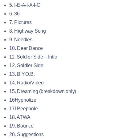
5. I-E-A-I-A-I-O
6. 36
7. Pictures
8. Highway Song
9. Needles
10. Deer Dance
11. Soldier Side – Intro
12. Soldier Side
13. B.Y.O.B.
14. Radio/Video
15. Dreaming (breakdown only)
16Hypnotize
17l Peephole
18. ATWA
19. Bounce
20. Suggestions