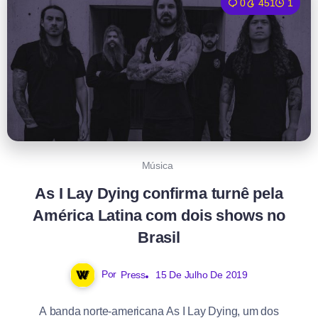
0
451
1
Música
As I Lay Dying confirma turnê pela
América Latina com dois shows no
Brasil
Por
Press
15 De Julho De 2019
A banda norte-americana As I Lay Dying, um dos