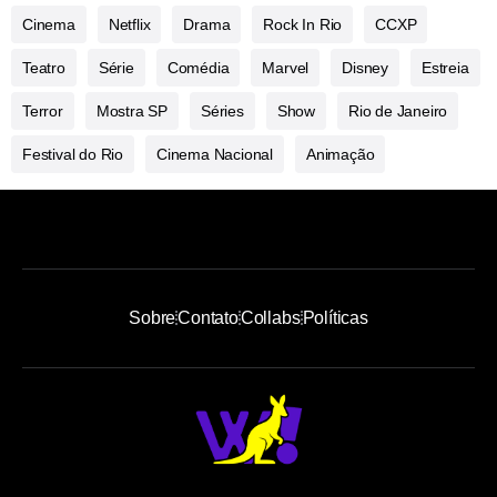
Cinema
Netflix
Drama
Rock In Rio
CCXP
Teatro
Série
Comédia
Marvel
Disney
Estreia
Terror
Mostra SP
Séries
Show
Rio de Janeiro
Festival do Rio
Cinema Nacional
Animação
Sobre
Contato
Collabs
Políticas