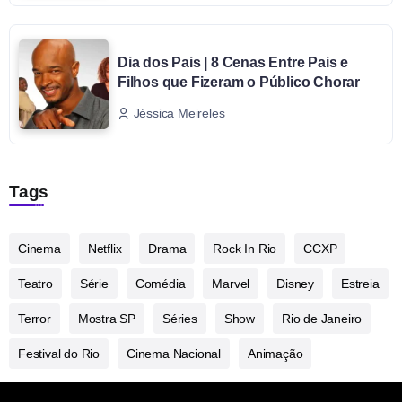
Dia dos Pais | 8 Cenas Entre Pais e
Filhos que Fizeram o Público Chorar
Jéssica Meireles
Tags
Cinema
Netflix
Drama
Rock In Rio
CCXP
Teatro
Série
Comédia
Marvel
Disney
Estreia
Terror
Mostra SP
Séries
Show
Rio de Janeiro
Festival do Rio
Cinema Nacional
Animação