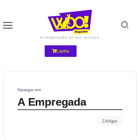
A imaginação ao seu alcance
Lojinha
Navegar em
A Empregada
2 Artigos