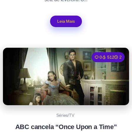
Leia Mais
0
512
2
Séries/TV
ABC cancela “Once Upon a Time”