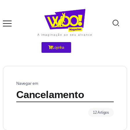
A imaginação ao seu alcance
Lojinha
Navegar em
Cancelamento
12 Artigos