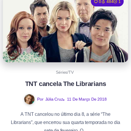
0
484
1
Séries/TV
TNT cancela The Librarians
Por
Júlia Cruz
11 De Março De 2018
A TNT cancelou no último dia 8, a série “The
Librarians”, que encerrou sua quarta temporada no dia
sete de fevereiro. O...