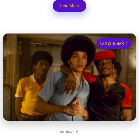
Leia Mais
2
655
1
Séries/TV