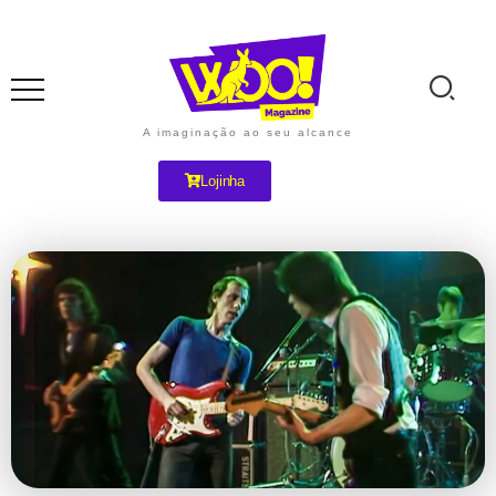
A imaginação ao seu alcance
Lojinha