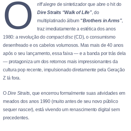
O
riff
alegre de sintetizador que abre o hit do
Dire Straits
“Walk of Life”
, do
multiplatinado álbum
“
Brothers in Arms”
,
traz imediatamente a estética dos anos
1980: a revolução do
compact disc
(CD), o consumismo
desenfreado e os cabelos volumosos. Mas mais de 40 anos
após o seu lançamento, essa faixa — e a banda por trás dela
— protagoniza um dos retornos mais impressionantes da
cultura pop recente, impulsionado diretamente pela Geração
Z lá fora.
O
Dire Straits
, que encerrou formalmente suas atividades em
meados dos anos 1990 (muito antes de seu novo público
sequer nascer), está vivendo um renascimento digital sem
precedentes.