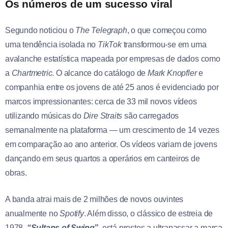
Os números de um sucesso viral
Segundo noticiou o
The Telegraph
, o que começou como
uma tendência isolada no
TikTok
transformou-se em uma
avalanche estatística mapeada por empresas de dados como
a
Chartmetric
. O alcance do catálogo de
Mark Knopfler
e
companhia entre os jovens de até 25 anos é evidenciado por
marcos impressionantes: cerca de 33 mil novos vídeos
utilizando músicas do
Dire Straits
são carregados
semanalmente na plataforma — um crescimento de 14 vezes
em comparação ao ano anterior. Os vídeos variam de jovens
dançando em seus quartos a operários em canteiros de
obras.
A banda atrai mais de 2 milhões de novos ouvintes
anualmente no
Spotify
. Além disso, o clássico de estreia de
1978,
“Sultans of Swing”
, está prestes a ultrapassar a marca