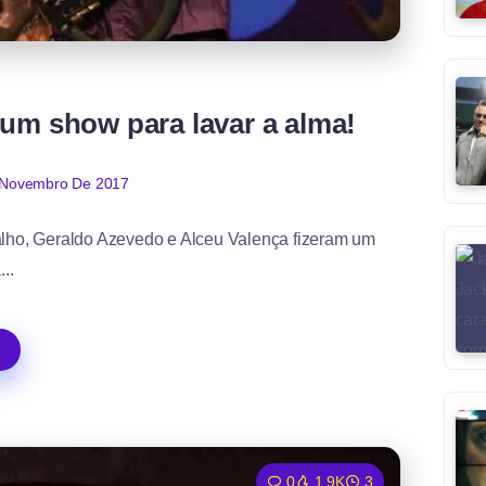
um show para lavar a alma!
 Novembro De 2017
lho, Geraldo Azevedo e Alceu Valença fizeram um
..
0
1.9K
3