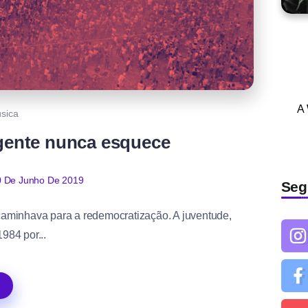
A
sica
 gente nunca esquece
0 De Junho De 2019
Seg
l caminhava para a redemocratização. A juventude,
984 por...