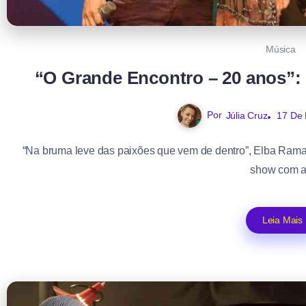
Música
“O Grande Encontro – 20 anos”: 
Por
Júlia Cruz
17 De
“Na bruma leve das paixões que vem de dentro”, Elba Rama
show com a.
Leia Mais