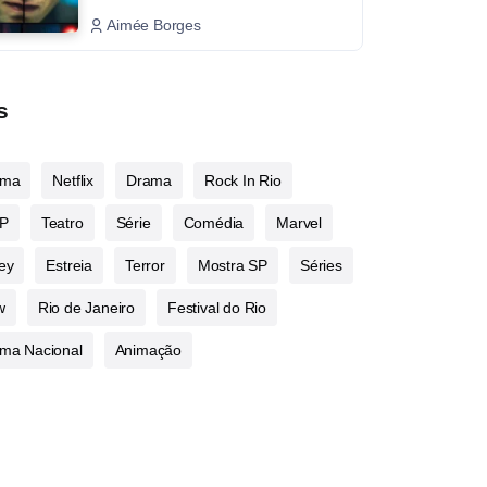
Aimée Borges
s
ema
Netflix
Drama
Rock In Rio
P
Teatro
Série
Comédia
Marvel
ey
Estreia
Terror
Mostra SP
Séries
w
Rio de Janeiro
Festival do Rio
ma Nacional
Animação