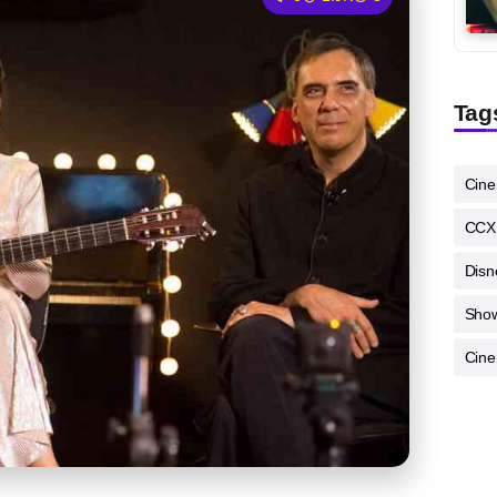
Tag
Cin
CCX
Disn
Sho
Cine