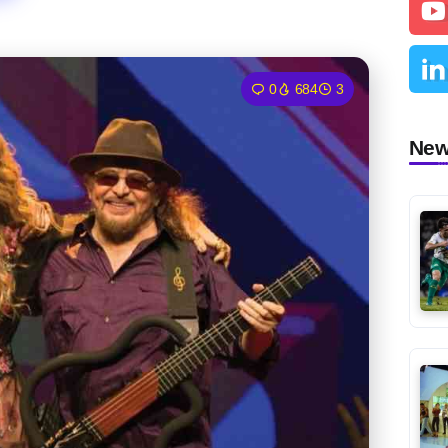
0
684
3
Ne