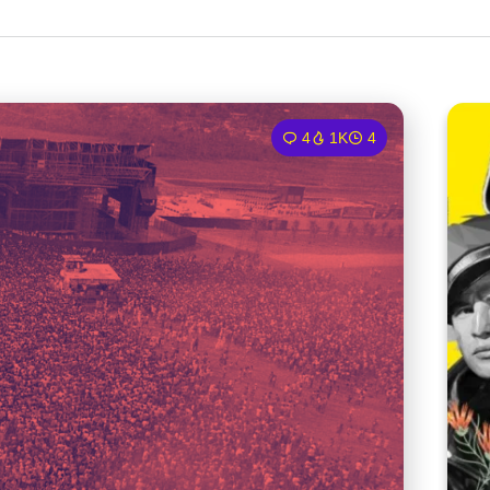
4
1K
4