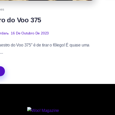
mes
tro do Voo 375
16 De Outubro De 2023
ordan
stro do Voo 375” é de tirar o fôlego! É quase uma
..