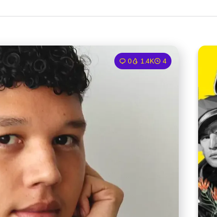
0
1.4K
4