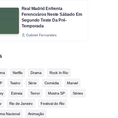
Real Madrid Enfrenta
Ferencváros Neste Sábado Em
Segundo Teste Da Pré-
Temporada
Gabriel Fernandes
s
ema
Netflix
Drama
Rock In Rio
P
Teatro
Série
Comédia
Marvel
ey
Estreia
Terror
Mostra SP
Séries
w
Rio de Janeiro
Festival do Rio
ma Nacional
Animação