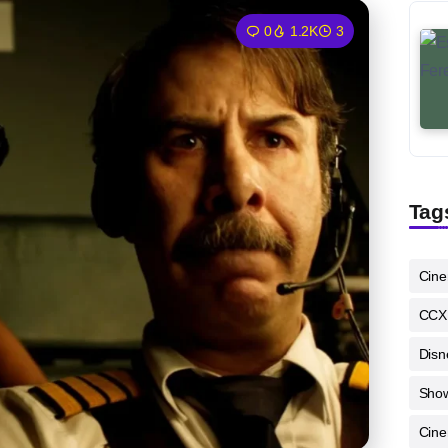
0
1.2K
3
Tag
Cin
CCX
Disn
Sho
Cine