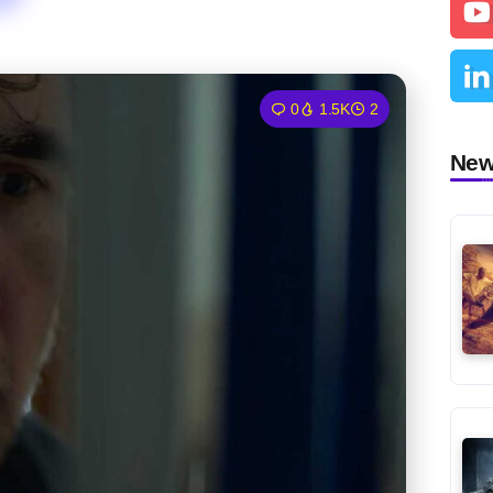
0
1.5K
2
Ne