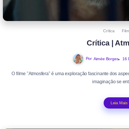
Crítica
Fil
Crítica | At
Por
Aimée Borges
16 
O filme "Atmosfera" é uma exploração fascinante dos aspec
imaginação se ent
Leia Mais