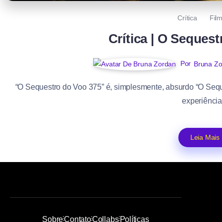
Crítica
Fil
Crítica | O Seques
Por
Bruna Z
“O Sequestro do Voo 375” é, simplesmente, absurdo “O Seque
experiência.
Leia Mais
Sobre
Contato
Collabs
Políticas