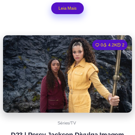
Leia Mais
0
4.2K
2
Séries/TV
D23 | Percy Jackson Divulga Imagem