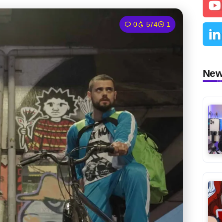
0
574
1
Ne