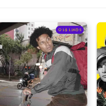
1
1.1K
5