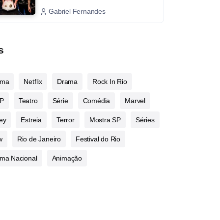
Gabriel Fernandes
s
ema
Netflix
Drama
Rock In Rio
P
Teatro
Série
Comédia
Marvel
ey
Estreia
Terror
Mostra SP
Séries
w
Rio de Janeiro
Festival do Rio
ma Nacional
Animação