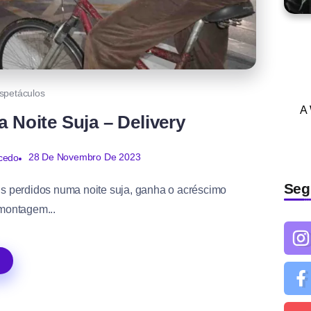
spetáculos
A
a Noite Suja – Delivery
28 De Novembro De 2023
cedo
Seg
is perdidos numa noite suja, ganha o acréscimo
 montagem...