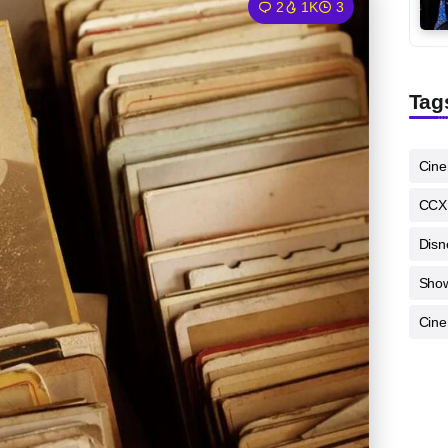
2
1K
3
Tag
Cin
CCX
Disn
Sho
Cine