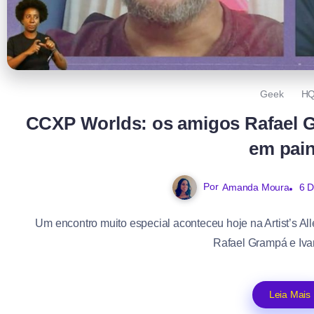
Geek
H
CCXP Worlds: os amigos Rafael G
em pain
Por
Amanda Moura
6 
Um encontro muito especial aconteceu hoje na Artist’s A
Rafael Grampá e Ivan
Leia Mais