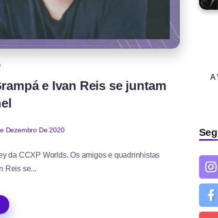
Q
A
rampá e Ivan Reis se juntam
el
De Dezembro De 2020
Seg
lley da CCXP Worlds. Os amigos e quadrinhistas
 Reis se...