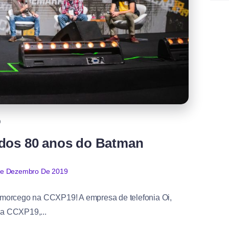
Q
dos 80 anos do Batman
De Dezembro De 2019
morcego na CCXP19! A empresa de telefonia Oi,
 da CCXP19,...