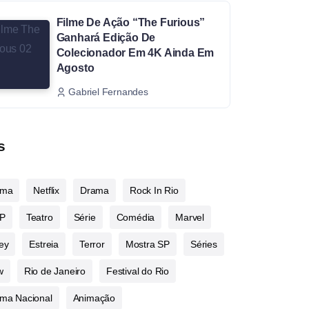
Filme De Ação “The Furious”
Ganhará Edição De
Colecionador Em 4K Ainda Em
Agosto
Gabriel Fernandes
s
ema
Netflix
Drama
Rock In Rio
P
Teatro
Série
Comédia
Marvel
ey
Estreia
Terror
Mostra SP
Séries
w
Rio de Janeiro
Festival do Rio
ma Nacional
Animação