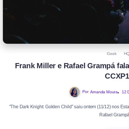
Geek
H
Frank Miller e Rafael Grampá fa
CCXP1
Por
Amanda Moura
12 
“The Dark Knight: Golden Child” saiu ontem (11/12) nos Est
Rafael Grampá 