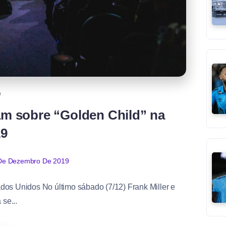
Q
lam sobre “Golden Child” na
9
De Dezembro De 2019
ados Unidos No último sábado (7/12) Frank Miller e
se...