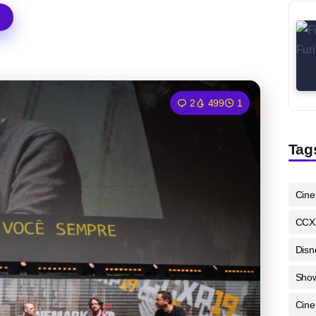
2
499
1
Tag
Cin
CCX
Disn
Sho
Cine