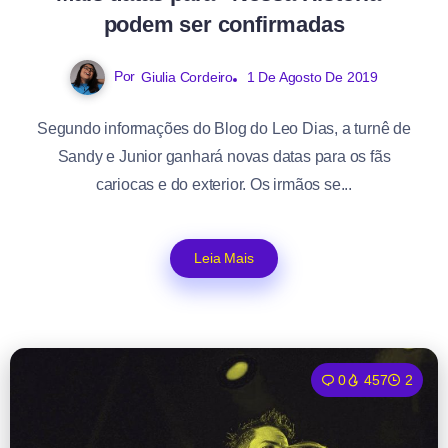
podem ser confirmadas
Por
Giulia Cordeiro
1 De Agosto De 2019
Segundo informações do Blog do Leo Dias, a turnê de
Sandy e Junior ganhará novas datas para os fãs
cariocas e do exterior. Os irmãos se...
Leia Mais
0
457
2