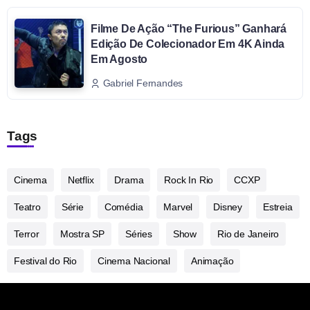
Filme De Ação “The Furious” Ganhará
Edição De Colecionador Em 4K Ainda
Em Agosto
Gabriel Fernandes
Tags
Cinema
Netflix
Drama
Rock In Rio
CCXP
Teatro
Série
Comédia
Marvel
Disney
Estreia
Terror
Mostra SP
Séries
Show
Rio de Janeiro
Festival do Rio
Cinema Nacional
Animação