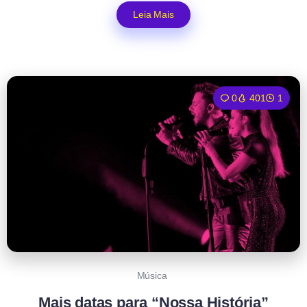
Leia Mais
0
401
1
Música
Mais datas para “Nossa História”