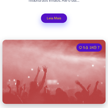
história dos irmãos. Até o dia...
Leia Mais
5
1K
7