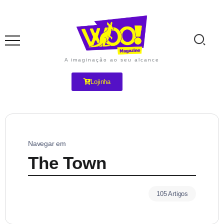
A imaginação ao seu alcance
Lojinha
Navegar em
The Town
105 Artigos