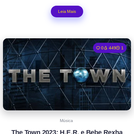
Leia Mais
0
449
1
Música
The Town 2023: H.E.R. e Bebe Rexha