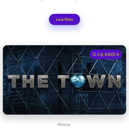
Leia Mais
0
635
8
Música