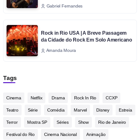
Gabriel Fernandes
Rock in Rio USA | A Breve Passagem
da Cidade do Rock Em Solo Americano
Amanda Moura
Tags
Cinema
Netflix
Drama
Rock In Rio
CCXP
Teatro
Série
Comédia
Marvel
Disney
Estreia
Terror
Mostra SP
Séries
Show
Rio de Janeiro
Festival do Rio
Cinema Nacional
Animação