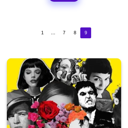
1
…
7
8
9