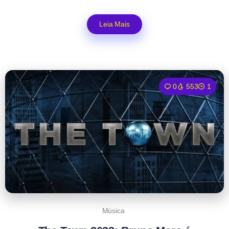
Leia Mais
0
553
1
Música