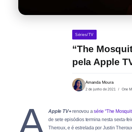
Séries/TV
“The Mosquit
pela Apple T
Amanda Moura
2 de junho de 2021
One M
A
Apple TV+
renovou a
série “The Mosquit
de sete episódios termina nesta sexta-fe
Theroux, e é estrelada por Justin Thero