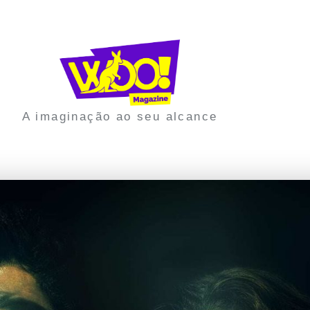
A imaginação ao seu alcance