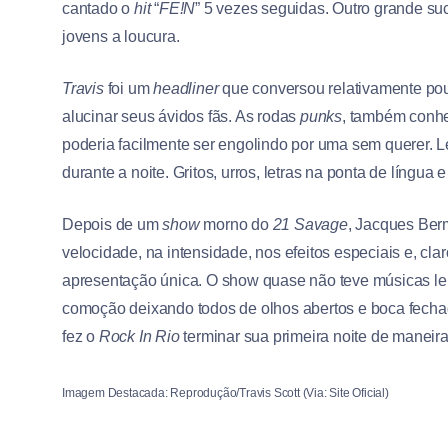
cantado o
hit
“
FE!N
” 5 vezes seguidas. Outro grande su
jovens a loucura.
Travis
foi um
headliner
que conversou relativamente pou
alucinar seus ávidos fãs. As rodas
punks
, também conh
poderia facilmente ser engolindo por uma sem querer. Le
durante a noite. Gritos, urros, letras na ponta de língu
Depois de um
show
morno do
21 Savage
, Jacques Ber
velocidade, na intensidade, nos efeitos especiais e, cla
apresentação única. O show quase não teve músicas le
comoção deixando todos de olhos abertos e boca fecha
fez o
Rock In Rio
terminar sua primeira noite de maneira
Imagem Destacada: Reprodução/Travis Scott (Via: Site Oficial)