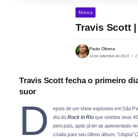
Música
Travis Scott
Paulo Olivera
14 de setembro de 2024
2
Travis Scott fecha o primeiro d
suor
D
epois de um show explosivo em São Pa
dia do
Rock In Rio
que celebra seus 40
pelo país, após já ter se apresentado n
criada para seu último álbum, “
Utopia
” 