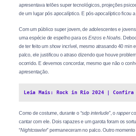
apresentava telões super tecnológicos, projeções psicod
de um lugar pós apocalíptico. E pós-apocalíptico ficou 
Com um público super jovem, de adolescentes e jovens 
uma espécie de espelho para os
Enzos
e
Noahs
. Deboc
de ter feito um
show
incrível, mesmo atrasando 40 min e
palco, ele justificou o atraso dizendo que houve probl
ocorrido. E devemos concordar, mesmo que não o conheç
apresentação.
Leia Mais: Rock in Rio 2024 | Confira
Como de costume, durante o “
sdp interlude
”, o
rapper
co
cantar com ele. Dois rapazes e um garota foram os sort
“
Nightcrawler
” permaneceram no palco. Outro momento be