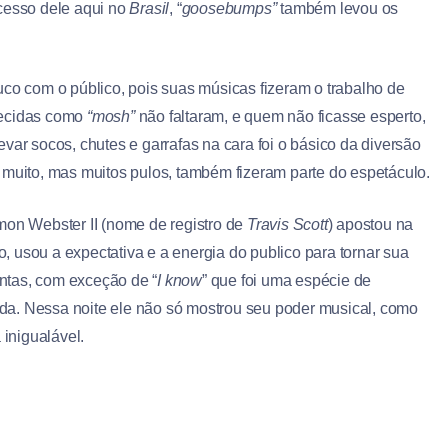
cesso dele aqui no
Brasil
, “
goosebumps”
também levou os
co com o público, pois suas músicas fizeram o trabalho de
ecidas como
“mosh”
não faltaram, e quem não ficasse esperto,
var socos, chutes e garrafas na cara foi o básico da diversão
a e muito, mas muitos pulos, também fizeram parte do espetáculo.
mon Webster II (nome de registro de
Travis Scott
) apostou na
ro, usou a expectativa e a energia do publico para tornar sua
ntas, com exceção de “
I know
” que foi uma espécie de
da. Nessa noite ele não só mostrou seu poder musical, como
 inigualável.