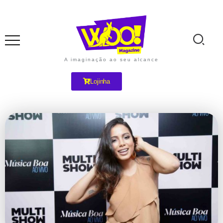
A imaginação ao seu alcance
Lojinha