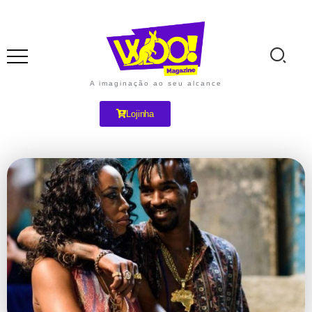
A imaginação ao seu alcance
Lojinha