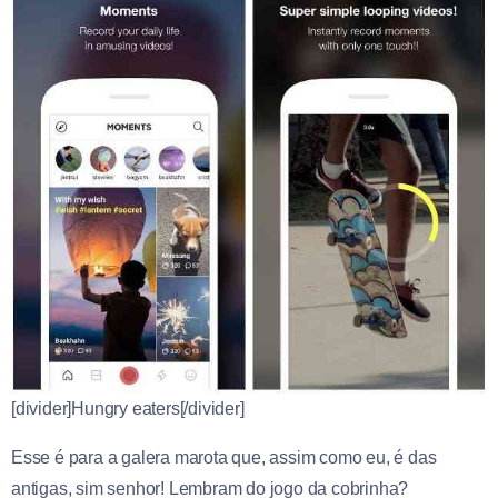
[divider]Hungry eaters[/divider]
Esse é para a galera marota que, assim como eu, é das
antigas, sim senhor! Lembram do jogo da cobrinha?