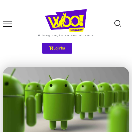
A imaginação ao seu alcance
Lojinha