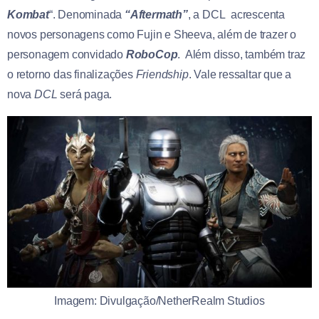
Kombat
“. Denominada
“Aftermath”
, a DCL acrescenta
novos personagens como Fujin e Sheeva, além de trazer o
personagem convidado
RoboCop
. Além disso, também traz
o retorno das finalizações
Friendship
. Vale ressaltar que a
nova
DCL
será paga.
Imagem: Divulgação/NetherRealm Studios