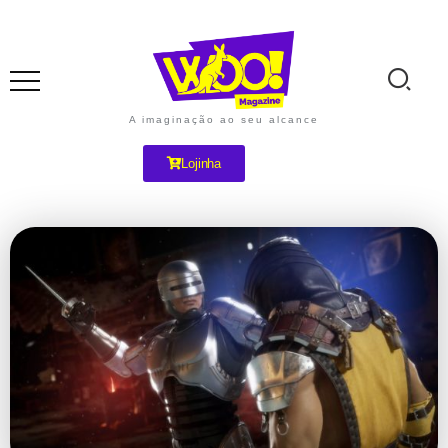
A imaginação ao seu alcance
Lojinha