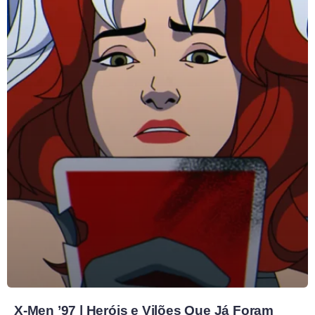
X-Men ’97 | Heróis e Vilões Que Já Foram