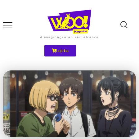
A imaginação ao seu alcance
Lojinha