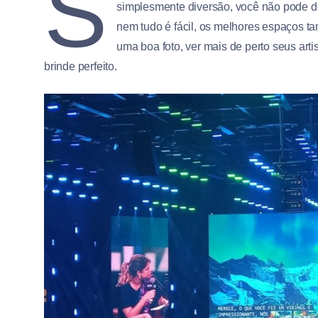
S
simplesmente diversão, você não pode de
nem tudo é fácil, os melhores espaços t
uma boa foto, ver mais de perto seus arti
brinde perfeito.