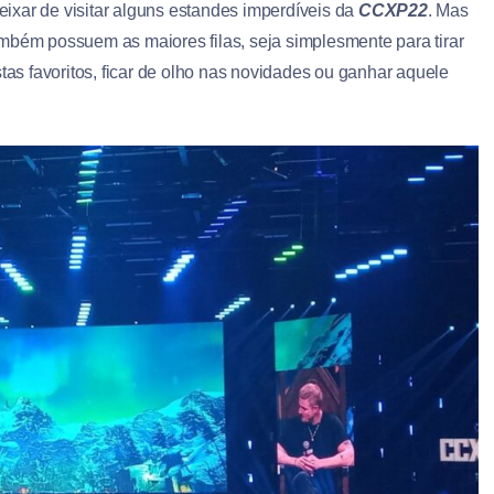
ixar de visitar alguns estandes imperdíveis da
CCXP22
. Mas
ambém possuem as maiores filas, seja simplesmente para tirar
stas favoritos, ficar de olho nas novidades ou ganhar aquele