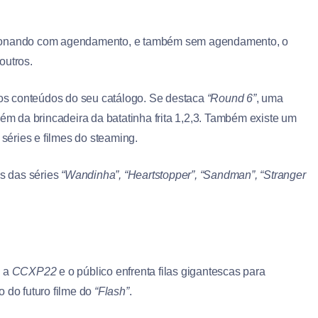
ionando com agendamento, e também sem agendamento, o
outros.
os conteúdos do seu catálogo. Se destaca
“Round 6”
, uma
lém da brincadeira da batatinha frita 1,2,3. Também existe um
séries e filmes do steaming.
s das séries
“Wandinha”, “Heartstopper”, “Sandman”, “Stranger
a a
CCXP22
e o público enfrenta filas gigantescas para
 do futuro filme do
“Flash”
.