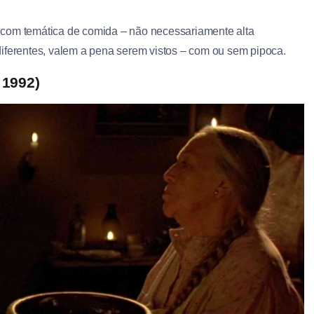
 com temática de comida – não necessariamente alta
diferentes, valem a pena serem vistos – com ou sem pipoca.
 1992)