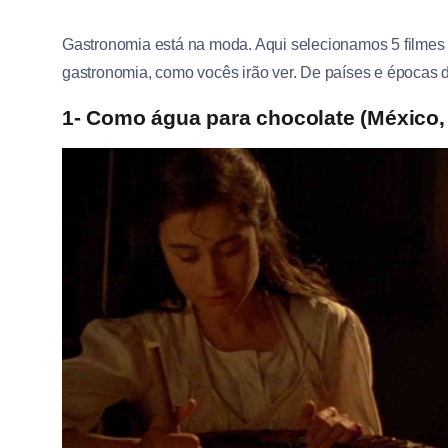
Gastronomia está na moda. Aqui selecionamos 5 filmes
gastronomia, como vocês irão ver. De países e épocas 
1- Como água para chocolate (México,