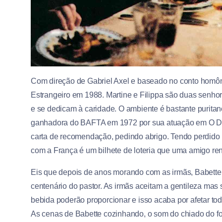
Com direção de Gabriel Axel e baseado no conto homôn
Estrangeiro em 1988. Martine e Filippa são duas senhor
e se dedicam à caridade. O ambiente é bastante purita
ganhadora do BAFTA em 1972 por sua atuação em O Di
carta de recomendação, pedindo abrigo. Tendo perdido ma
com a França é um bilhete de loteria que uma amigo r
Eis que depois de anos morando com as irmãs, Babette
centenário do pastor. As irmãs aceitam a gentileza ma
bebida poderão proporcionar e isso acaba por afetar to
As cenas de Babette cozinhando, o som do chiado do fo