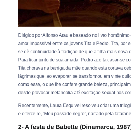
Dirigido por Alfonso Arau e baseado no livro homônimo d
amor impossível entre os jovens Tita e Pedro. Tita, por 
se dê continuidade à tradição de que a filha mais nova 
Para ficar junto de sua amada, Pedro aceita casar-se co
Tita chorava na barriga da mãe quando esta cortava ce
lágrimas que, ao evaporar, se transformou em vinte quil
como esse, o que lhe confere grande beleza, principalm
desde provocar melancolia até excitação sexual nos co
Recentemente, Laura Esquivel resolveu criar uma trilogia
e o terceiro, “Meu passado negro”, narrado pela tataran
2- A festa de Babette (Dinamarca, 1987