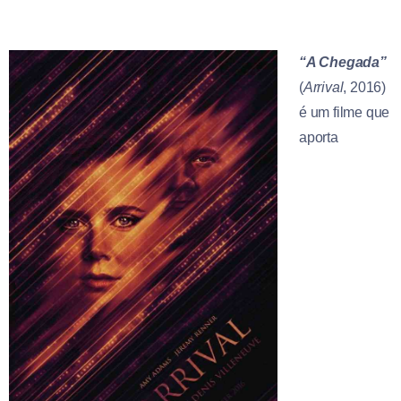
“A Chegada”
(
Arrival
, 2016)
é um filme que
aporta