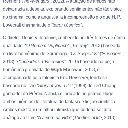
Renner (
“The Avengers”
, 2012). A atuação de ambos não
deixa nada a desejar, explorando sentimentos não tão vistos
no cinema, como a angústia, a incompreensão e o que H. P.
Lovecraft chamaria de o
“terror cósmico”
.
O diretor, Denis Villeneuve, conhecido por três filmes de ótima
qualidade:
“O Homem Duplicado“
(“
Enemy”
, 2013) baseado
no livro homônimo de Saramago,
“Os Suspeitos”
(
“Prisoners”
,
2013) e
“Incêndios”
(
“Incendies”
, 2010) baseado na peça
homônima premiada de Wajdi Mouawad, 2013, é
acompanhado pelo roteirista Eric Heisserer, tendo se
baseado no livro
“Story of your Life”
(1998) de Ted Chiang,
ganhador do Prêmio Nebula e indicado ao prêmio Hugo,
ambos prêmios de literatura de fantasia e ficção científica.
Ambos mostram um olhar intimista que poderia ser dito
análogo ao filme
“A árvore da vida”
(
The tree of life
, 2013).