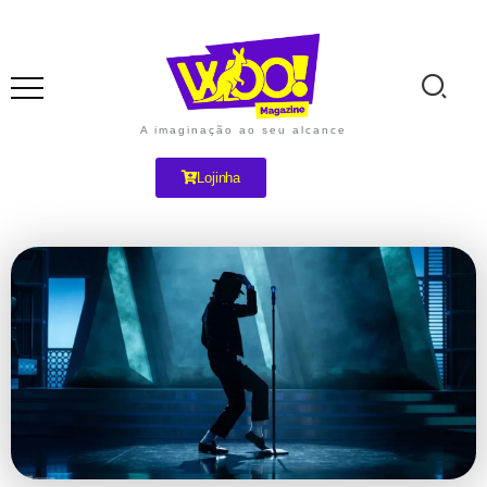
A imaginação ao seu alcance
Lojinha