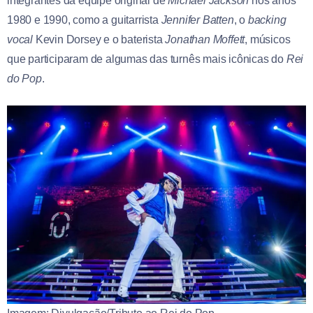
integrantes da equipe original de
Michael Jackson
nos anos
1980 e 1990, como a guitarrista
Jennifer Batten
, o
backing
vocal
Kevin Dorsey e o baterista
Jonathan Moffett
, músicos
que participaram de algumas das turnês mais icônicas do
Rei
do Pop
.