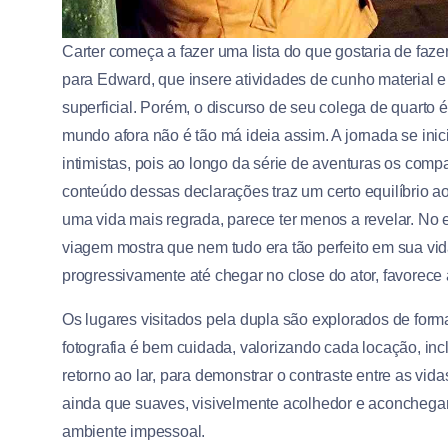
Carter começa a fazer uma lista do que gostaria de faze
para Edward, que insere atividades de cunho material e 
superficial. Porém, o discurso de seu colega de quarto
mundo afora não é tão má ideia assim. A jornada se in
intimistas, pois ao longo da série de aventuras os comp
conteúdo dessas declarações traz um certo equilíbrio ao
uma vida mais regrada, parece ter menos a revelar. No 
viagem mostra que nem tudo era tão perfeito em sua vid
progressivamente até chegar no close do ator, favorece 
Os lugares visitados pela dupla são explorados de form
fotografia é bem cuidada, valorizando cada locação, inc
retorno ao lar, para demonstrar o contraste entre as vi
ainda que suaves, visivelmente acolhedor e aconchegan
ambiente impessoal.