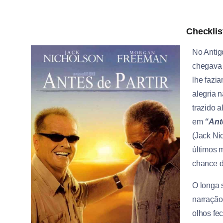
Checklis
No Antig
chegava 
lhe fazi
alegria 
trazido 
em
“Ant
(Jack Ni
últimos 
chance d
O longa 
narração
olhos fe