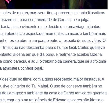
r antes de morrer, mas seus itens parecem um tanto filosóficos
prazeroso, para contrariedade de Carter, que o julga
 é bastante convincente e ele decide que uma viagem juntos
icia e oferece ao espectador momentos cômicos e também mais
anheiros se abrem um para o outro a respeito de suas vidas. O
 filme, que não descamba para o humor fácil. Carter, que teve
entanto, a cena em que diz porque realmente aceitou fazer a
a como parecia, e aqui o trabalho da câmera, que se aproxima
a atmosfera confessional.
a desigual no filme, com alguns recebendo maior destaque. A
lusive o interior do Taj Mahal. O uso de cor serve também no
das dos amigos: o ambiente na casa de Carter tem cores quentes,
te, enquanto na residência de Edward as cores são frias e o