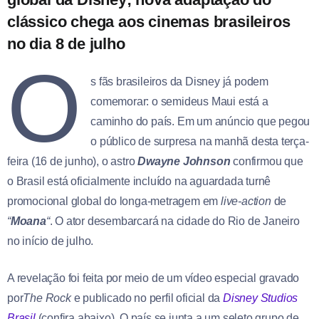
clássico chega aos cinemas brasileiros
no dia 8 de julho
O
s fãs brasileiros da Disney já podem
comemorar: o semideus Maui está a
caminho do país. Em um anúncio que pegou
o público de surpresa na manhã desta terça-
feira (16 de junho), o astro
Dwayne Johnson
confirmou que
o Brasil está oficialmente incluído na aguardada turnê
promocional global do longa-metragem em
live-action
de
“
Moana
“
. O ator desembarcará na cidade do Rio de Janeiro
no início de julho.
A revelação foi feita por meio de um vídeo especial gravado
por
The Rock
e publicado no perfil oficial da
Disney Studios
Brasil
(confira abaixo). O país se junta a um seleto grupo de