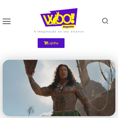
A imaginação ao seu alcance
Lojinha