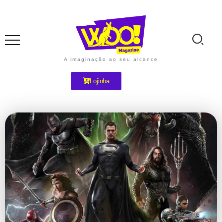
A imaginação ao seu alcance
Lojinha