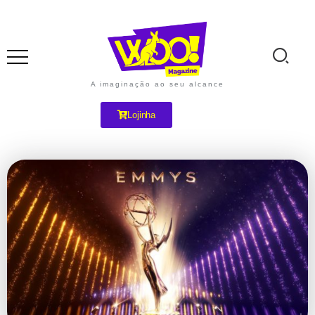
A imaginação ao seu alcance
Lojinha