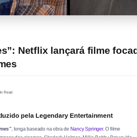
”: Netflix lançará filme foca
lmes
in Read
duzido pela Legendary Entertainment
lmes”
, longa baseado na obra de
Nancy Springer
. O filme