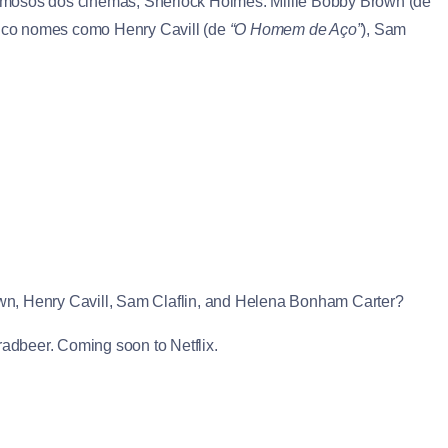
 famosos dos cinemas, Sherlock Holmes. Millie Bobby Brown (de
lenco nomes como Henry Cavill (de
“O Homem de Aço”
), Sam
own, Henry Cavill, Sam Claflin, and Helena Bonham Carter?
beer. Coming soon to Netflix.