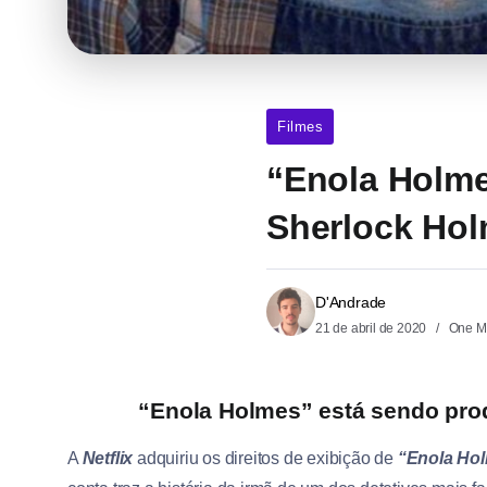
Filmes
“Enola Holmes
Sherlock Ho
D'Andrade
21 de abril de 2020
One M
“Enola Holmes” está sendo pro
A
Netflix
adquiriu os direitos de exibição de
“Enola Ho