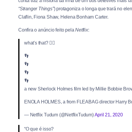
conta traz a história da irmã de um dos detetives mais
“Stranger Things”
) protagoniza o longa que trará no e
Claflin, Fiona Shaw, Helena Bonham Carter.
Confira o anúncio feito pela
Netflix
:
what's that? 🕵🏻
👣
👣
👣
👣
a new Sherlock Holmes film led by Millie Bobbie Br
ENOLA HOLMES, a from FLEABAG director Harry Brad
— Netflix Tudum (@NetflixTudum)
April 21, 2020
“O que é isso?