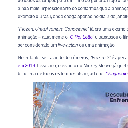
de todos os tempos para um filme do gênero. Hoje o lon
ainda mais impressionante se contarmos que a animaç
exemplo o Brasil, onde chega apenas no dia 2 de janeir
“Frozen: Uma Aventura Congelante”
já era uma exemplo
animação – atualmente o
“O Rei Leão”
ultrapassou o fi
ser considerado um
live-action
ou uma animação.
No entanto, se tratando de números,
“Frozen 2”
é apenas
em 2019
. Esse ano, o estúdio do Mickey Mouse já que
bilheteria de todos os tempos alcançada por
“Vingadores