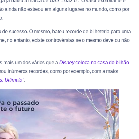
ga já bateu a marca de US$ 1.032 bi. O valor exorbitante é
ão ainda não estreou em alguns lugares no mundo, como por
o.
 de sucesso. O mesmo, bateu recorde de bilheteria para uma
lme, no entanto, existe controvérsias se o mesmo deve ou não
 mais um dos vários que a
Disney
coloca na casa do bilhão
brou inúmeros recordes, como por exemplo, com a maior
: Ultimato”
.