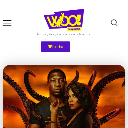
A imaginação ao seu alcance
Lojinha