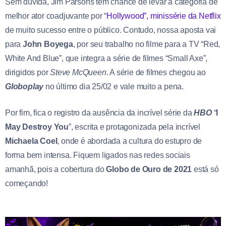
Sem dúvida, Jim Parsons tem chance de levar a categoria de
melhor ator coadjuvante por “
Hollywood”, minissérie da Netflix
de muito sucesso entre o público. Contudo, nossa aposta vai
para
John Boyega
, por seu trabalho no filme para a TV “Red,
White And Blue”, que integra a série de filmes “Small Axe”,
dirigidos por
Steve McQueen
. A série de filmes chegou ao
Globoplay
no último dia 25/02 e vale muito a pena.
Por fim, fica o registro da ausência da incrível série da
HBO
“
I
May Destroy You
”, escrita e protagonizada pela incrível
Michaela Coel
, onde é abordada a cultura do estupro de
forma bem intensa. Fiquem ligados nas redes sociais
amanhã, pois a cobertura do
Globo de Ouro de 2021
está só
começando!