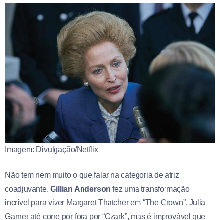
Imagem: Divulgação/Netflix
Não tem nem muito o que falar na categoria de atriz
coadjuvante.
Gillian Anderson
fez uma transformação
incrível para viver Margaret Thatcher em “The Crown”. Julia
Garner até corre por fora por “Ozark”, mas é improvável que