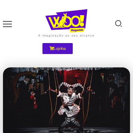
A imaginação ao seu alcance
Lojinha