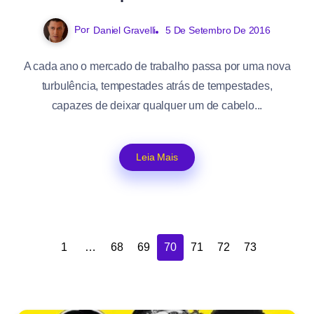
Por
Daniel Gravelli
5 De Setembro De 2016
A cada ano o mercado de trabalho passa por uma nova
turbulência, tempestades atrás de tempestades,
capazes de deixar qualquer um de cabelo...
Leia Mais
1
…
68
69
70
71
72
73