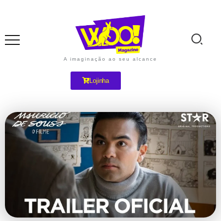
A imaginação ao seu alcance
Lojinha