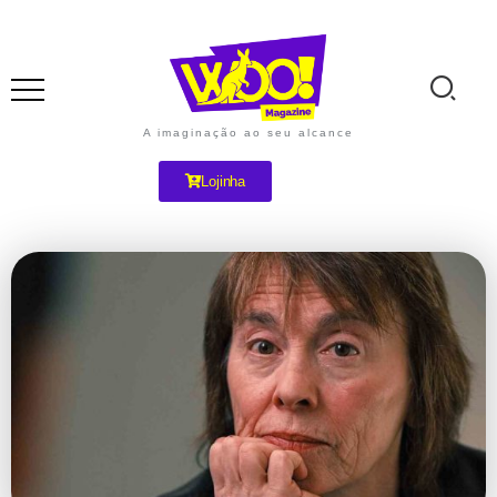
A imaginação ao seu alcance
Lojinha