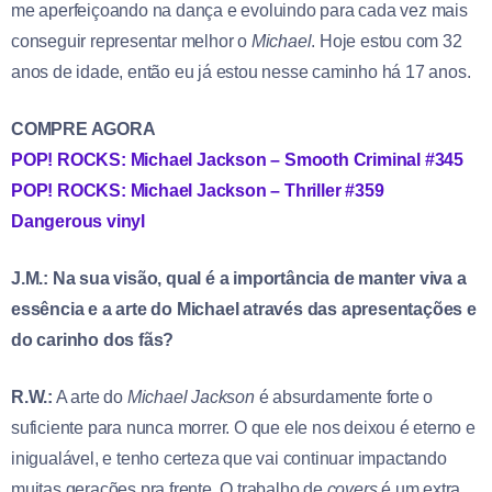
me aperfeiçoando na dança e evoluindo para cada vez mais
conseguir representar melhor o
Michael
. Hoje estou com 32
anos de idade, então eu já estou nesse caminho há 17 anos.
COMPRE AGORA
POP! ROCKS: Michael Jackson – Smooth Criminal #345
POP! ROCKS: Michael Jackson – Thriller #359
Dangerous vinyl
J.M.: Na sua visão, qual é a importância de manter viva a
essência e a arte do Michael através das apresentações e
do carinho dos fãs?
R.W.:
A arte do
Michael Jackson
é absurdamente forte o
suficiente para nunca morrer. O que ele nos deixou é eterno e
inigualável, e tenho certeza que vai continuar impactando
muitas gerações pra frente. O trabalho de
covers
é um extra