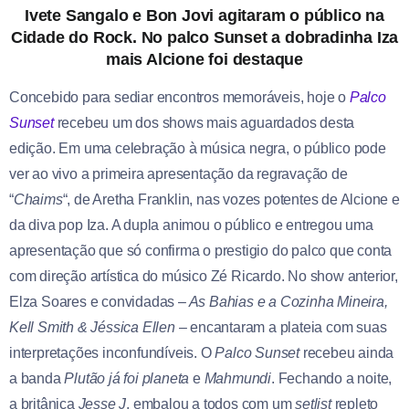
Ivete Sangalo e Bon Jovi agitaram o público na
Cidade do Rock. No palco Sunset a dobradinha Iza
mais Alcione foi destaque
Concebido para sediar encontros memoráveis, hoje o
Palco
Sunset
recebeu um dos shows mais aguardados desta
edição. Em uma celebração à música negra, o público pode
ver ao vivo a primeira apresentação da regravação de
“
Chaims
“, de Aretha Franklin, nas vozes potentes de Alcione e
da diva pop Iza. A dupla animou o público e entregou uma
apresentação que só confirma o prestigio do palco que conta
com direção artística do músico Zé Ricardo. No show anterior,
Elza Soares e convidadas –
As Bahias e a Cozinha Mineira,
Kell Smith & Jéssica Ellen
– encantaram a plateia com suas
interpretações inconfundíveis. O
Palco Sunset
recebeu ainda
a banda
Plutão já foi planeta
e
Mahmundi
. Fechando a noite,
a britânica
Jesse J
, embalou a todos com um
setlist
repleto