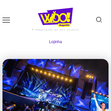
A imaginação ao seu alcance
Lojinha