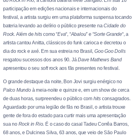
do
Rock in Rio,
a cantora baiana Ivete Sangalo. Em sua 16ª
participação em edições nacionais e internacionais do
festival, a artista surgiu em uma plataforma suspensa tocando
bateria levando ao delírio o público presente na
Cidade do
Rock.
Além de
hits
como “
Eva
“, “
Abalou
” e “
Sorte Grande
“, a
artista cantou Anitta, clássicos do funk carioca e decretou o
dia do rock e axé. Em sua estreia no Brasil,
Goo Goo Dolls
resgatou sucessos dos anos 90. Já
Dave Mathews Band
apresentou o seu
soft
rock aos fãs presentes no festival.
O grande destaque da noite, Bon Jovi surgiu enérgico no
Palco Mundo
à meia-noite e quinze e, em um show de cerca
de duas horas, surpreendeu o público com
hits
consagrados.
Aguardado por uma legião de fãs no Brasil, o artista trouxe
gente de fora do estado para curtir mais uma apresentação
sua no
Rock in Rio.
É o caso do casal Tadeu Corrêa Barros,
68 anos, e Dulcinea Silva, 63 anos, que veio de São Paulo