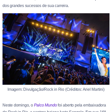
dos grandes sucessos de sua carreira.
Imagem: Divulgação/Rock in Rio (Créditos: Ariel Martini)
Neste domingo, o
Palco Mundo
foi aberto pela embaixadora