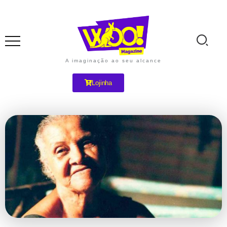
A imaginação ao seu alcance
Lojinha