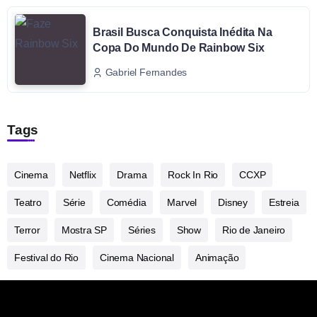
Brasil Busca Conquista Inédita Na
Copa Do Mundo De Rainbow Six
Gabriel Fernandes
Tags
Cinema
Netflix
Drama
Rock In Rio
CCXP
Teatro
Série
Comédia
Marvel
Disney
Estreia
Terror
Mostra SP
Séries
Show
Rio de Janeiro
Festival do Rio
Cinema Nacional
Animação