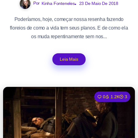
Por
Kinha Fonteneles
23 De Maio De 2018
Poderíamos, hoje, começar nossa resenha fazendo
floreios de como a vida tem seus planos. E de como ela
os muda repentinamente sem nos...
Leia Mais
0
1.2K
3