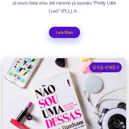
já ouviu falar e/ou até mesmo já assistiu “Pretty Little
Liars“ (PLL). A...
Leia Mais
0
479
3