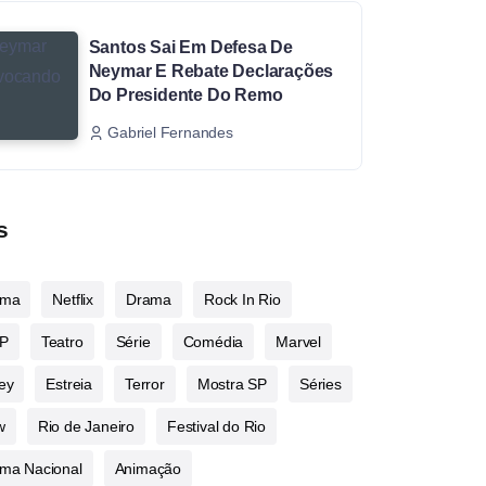
Santos Sai Em Defesa De
Neymar E Rebate Declarações
Do Presidente Do Remo
Gabriel Fernandes
s
ema
Netflix
Drama
Rock In Rio
P
Teatro
Série
Comédia
Marvel
ey
Estreia
Terror
Mostra SP
Séries
w
Rio de Janeiro
Festival do Rio
ma Nacional
Animação