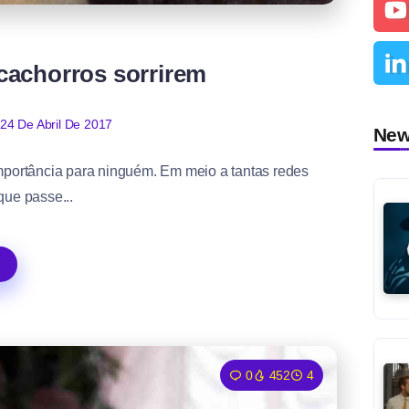
cachorros sorrirem
24 De Abril De 2017
Ne
importância para ninguém. Em meio a tantas redes
que passe...
0
452
4