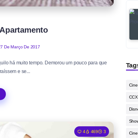
 Apartamento
27 De Março De 2017
quilo há muito tempo. Demorou um pouco para que
Tag
aíssem e se...
Cin
CCX
Disn
Sho
4
469
3
Cine