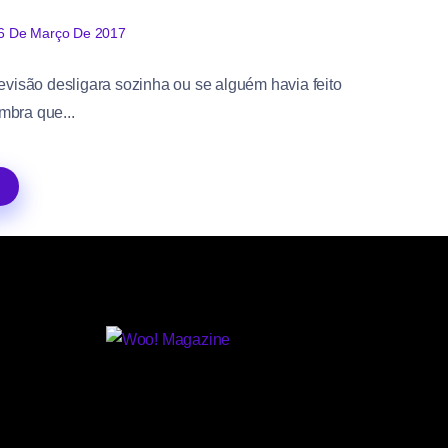
6 De Março De 2017
evisão desligara sozinha ou se alguém havia feito
mbra que...