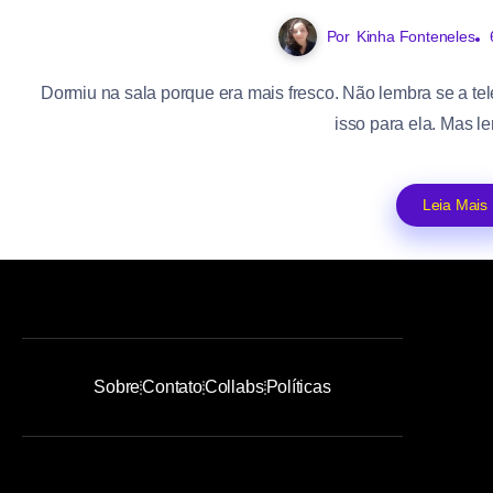
Por
Kinha Fonteneles
Dormiu na sala porque era mais fresco. Não lembra se a tel
isso para ela. Mas le
Leia Mais
Sobre
Contato
Collabs
Políticas