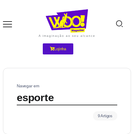
A imaginação ao seu alcance
Lojinha
Navegar em
esporte
9 Artigos