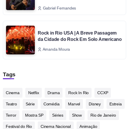
Gabriel Fernandes
Rock in Rio USA | A Breve Passagem
da Cidade do Rock Em Solo Americano
Amanda Moura
Tags
Cinema
Netflix
Drama
Rock In Rio
CCXP
Teatro
Série
Comédia
Marvel
Disney
Estreia
Terror
Mostra SP
Séries
Show
Rio de Janeiro
Festival do Rio
Cinema Nacional
Animação