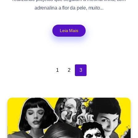
adrenalina a flor da pele, muito...
Leia Mais
1
2
3