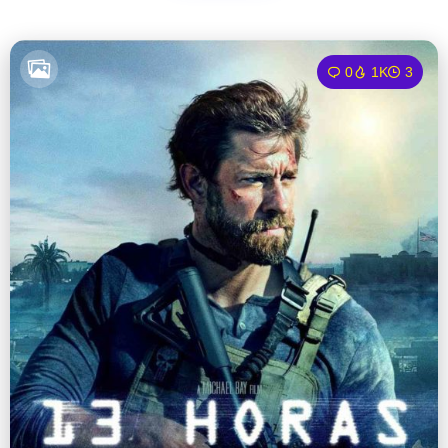
0
1K
3