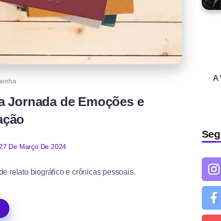
A
senha
a Jornada de Emoções e
ação
Seg
27 De Março De 2024
e relato biográfico e crônicas pessoais.