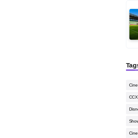
Tag
Cin
CCX
Disn
Sho
Cine