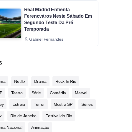
Real Madrid Enfrenta
Ferencváros Neste Sábado Em
Segundo Teste Da Pré-
Temporada
Gabriel Fernandes
s
ema
Netflix
Drama
Rock In Rio
P
Teatro
Série
Comédia
Marvel
ey
Estreia
Terror
Mostra SP
Séries
w
Rio de Janeiro
Festival do Rio
ma Nacional
Animação