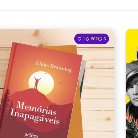
1
802
3