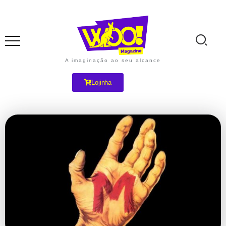
A imaginação ao seu alcance
Lojinha