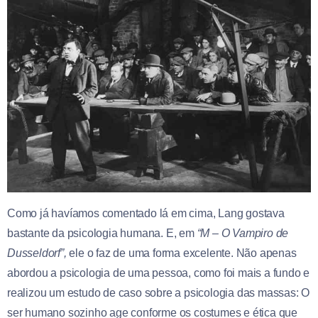
Como já havíamos comentado lá em cima, Lang gostava
bastante da psicologia humana. E, em
“M – O Vampiro de
Dusseldorf”,
ele o faz de uma forma excelente. Não apenas
abordou a psicologia de uma pessoa, como foi mais a fundo e
realizou um estudo de caso sobre a psicologia das massas: O
ser humano sozinho age conforme os costumes e ética que