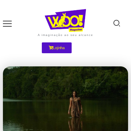
A imaginação ao seu alcance
Lojinha