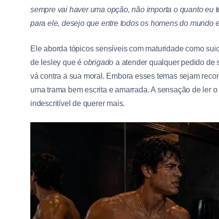
sempre vai haver uma opção, não importa o quanto eu ten
para ele, desejo que entre todos os homens do mundo e
Ele aborda tópicos sensíveis com maturidade como suicí
de Iesley que é
obrigado
a atender qualquer pedido de
vá contra a sua moral. Embora esses temas sejam recorre
uma trama bem escrita e amarrada. A sensação de ler o l
indescritível de querer mais.