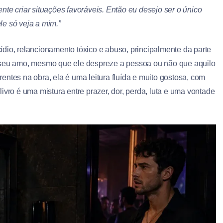
te criar situações favoráveis. Então eu desejo ser o único
le só veja a mim.”
dio, relancionamento tóxico e abuso, principalmente da parte
 seu amo, mesmo que ele despreze a pessoa ou não que aquilo
ntes na obra, ela é uma leitura fluída e muito gostosa, com
ivro é uma mistura entre prazer, dor, perda, luta e uma vontade