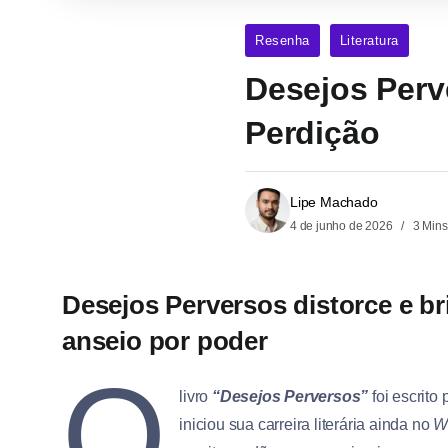
Resenha
Literatura
Desejos Perve
Perdição
Lipe Machado
4 de junho de 2026
3 Mins
Desejos Perversos distorce e b
anseio por poder
O
livro
“Desejos Perversos”
foi escrito 
iniciou sua carreira literária ainda no
W