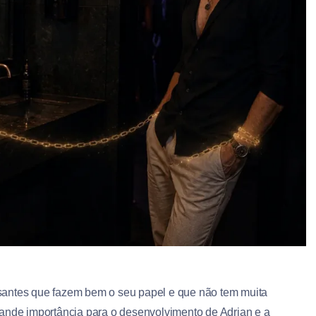
santes que fazem bem o seu papel e que não tem muita
rande importância para o desenvolvimento de Adrian e a