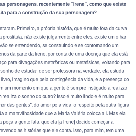
as personagens, recentemente “Irene”, como que existe
sita para a construção da sua personagem?
raram. Primeiro, a própria história, que é muito fora da curva
rostituta, não existe julgamento entre eles, existe um olhar
es vão se entendendo, se construindo e se contornando um
enos da parte da Irene, por conta de uma doença que ela está
aço para divagações metafóricas ou metafísicas, voltando para
e sonho de estudar, de ser professora na verdade, ela estuda
ivro, imagino que pela contingência da vida, e a presença do
 em um momento em que a gente é sempre instigado a realizar
m realiza o sonho do outro? Isso é muito lindo e é muito para
 das gentes”, do amor pela vida, o respeito pela outra figura
da a maravilhosidade que a Maria Valéria coloca ali. Mas ela
 peça a gente fala, que ela [a Irene] decide começar a
screvendo as histórias que ele conta. Isso, para mim, tem uma