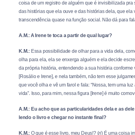
coisa de um registro de alguém que é invisibilizada pra 
das histórias que ela ouve e das histórias dela, que el
transcendência quase na função social. Não dá para falar
A.M.: A Irene te toca a partir de qual lugar?
K.M.:
Essa possibilidade de olhar para a vida dela, co
olha para ela, ela se enxerga alguém e ela decide escrev
da própria história, entendendo a sua história conforme 
[Rosálio e Irene], e nela também, não tem esse julgam
que você olha e vê um farol e fala: “Nossa, tem uma luz 
vida”. Isso, para mim, nessa figura [Irene] é muito como
A.M.: Eu acho que as particularidades dela e as del
lendo o livro e chegar no instante final?
K.M.:
O que é esse livro, meu Deus!? (
ri
) É uma coisa im