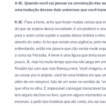
A.M.: Quando você vai pensar na construção das su
uma tradução desses dois universos que você tran
K.M.:
Para a Irene, acho que foram muitas coisas que ent
do que se espera dessa sociedade: é um pedreiro e uma p
para o outro como sujeito e sujeita dessa história e el
através do outro. Acho que existe uma urgência, pelo m
enfrentando, então me parece que não existe muito esp
a coisa da Filosofia. A Irene é uma figura que tinha ess
pouco, lê, mas há muito tempo que ela não pega em um l
Rosálio faz com que isso floresça nela. Você imagina,
as coisas por si próprio, você ter uma história em que u
além de um romance, fala de um amor no sentido do “amor
que olha no olho. É impossível conseguir transcrever to
tem alguns trechos no livro, que em alguns momentos na
escrever, a partir das histórias que ele conta, ela vai e