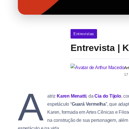
Entrevistas
Entrevista | 
Ar
17
A
atriz
Karen Menatti
, da
Cia do Tijolo
, c
espetáculo “
Guará Vermelha
”, que adapt
Karen, formada em Artes Cênicas e Filo
na construção de sua personagem, além 
espetáculo e na vida.