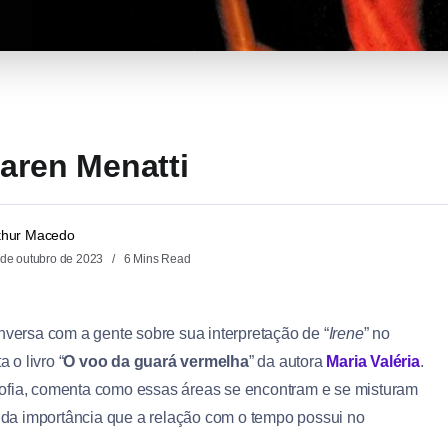
Karen Menatti
thur Macedo
 de outubro de 2023
6 Mins Read
onversa com a gente sobre sua interpretação de “
Irene
” no
a o livro “
O voo da guará vermelha
” da autora
Maria Valéria
.
sofia, comenta como essas áreas se encontram e se misturam
da importância que a relação com o tempo possui no