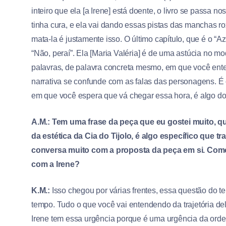
inteiro que ela [a Irene] está doente, o livro se passa 
tinha cura, e ela vai dando essas pistas das manchas r
mata-la é justamente isso. O último capítulo, que é o “Azul 
“Não, peraí”. Ela [Maria Valéria] é de uma astúcia no mod
palavras, de palavra concreta mesmo, em que você entend
narrativa se confunde com as falas das personagens. É o
em que você espera que vá chegar essa hora, é algo do 
A.M.: Tem uma frase da peça que eu gostei muito, q
da estética da Cia do Tijolo, é algo específico que
conversa muito com a proposta da peça em si. Com
com a Irene?
K.M.:
Isso chegou por várias frentes, essa questão do t
tempo. Tudo o que você vai entendendo da trajetória de
Irene tem essa urgência porque é uma urgência da orde