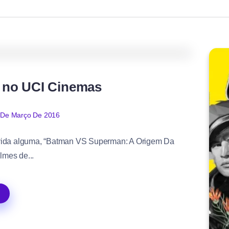
0
522
3
 no UCI Cinemas
 De Março De 2016
vida alguma, “Batman VS Superman: A Origem Da
ilmes de...