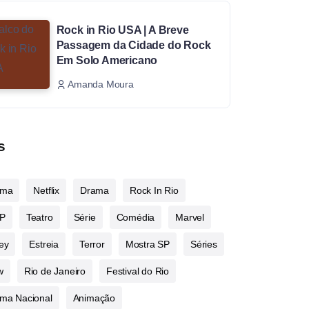
Rock in Rio USA | A Breve
Passagem da Cidade do Rock
Em Solo Americano
Amanda Moura
s
ema
Netflix
Drama
Rock In Rio
P
Teatro
Série
Comédia
Marvel
ey
Estreia
Terror
Mostra SP
Séries
w
Rio de Janeiro
Festival do Rio
ma Nacional
Animação