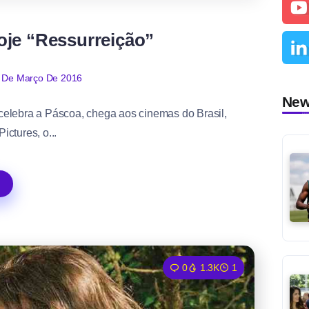
0
370
1
oje “Ressurreição”
 De Março De 2016
Ne
celebra a Páscoa, chega aos cinemas do Brasil,
ictures, o...
0
1.3K
1