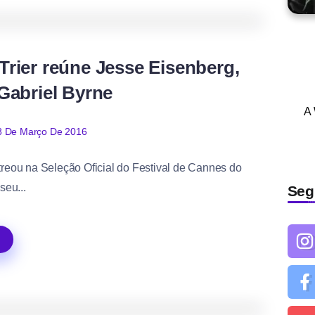
0
566
2
rier reúne Jesse Eisenberg,
 Gabriel Byrne
A
8 De Março De 2016
streou na Seleção Oficial do Festival de Cannes do
seu...
Seg