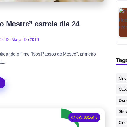
o Mestre” estreia dia 24
16 De Março De 2016
estreando o filme “Nos Passos do Mestre”, primeiro
Tag
...
Cin
CCX
Disn
Sho
0
601
5
Cine