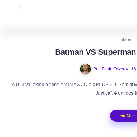
Filmes
Batman VS Superman
Por
Paulo Olivera
18
A UCI vai exibir o filme em IMAX 3D e XPLUS 3D. Sem dú
Justiça”, é um dos f
Leia Mais