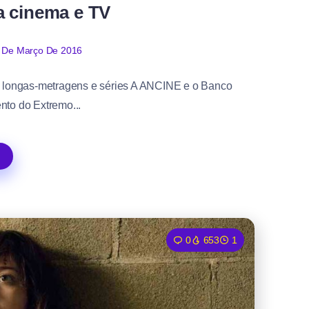
a cinema e TV
 De Março De 2016
m longas-metragens e séries A ANCINE e o Banco
to do Extremo...
0
653
1