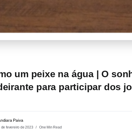
o um peixe na água | O sonho
eirante para participar dos j
andiara Paiva
 de fevereiro de 2023
One Min Read