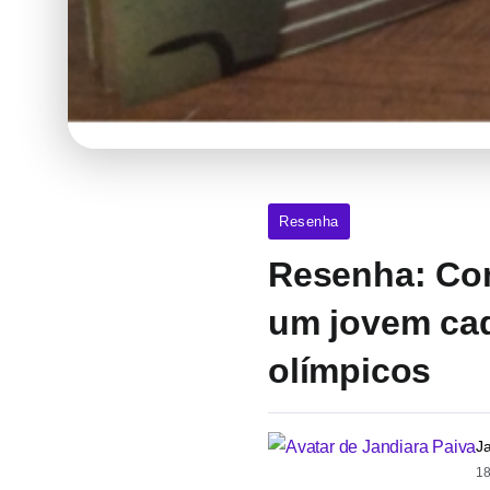
Resenha
Resenha: Com
um jovem cad
olímpicos
J
18