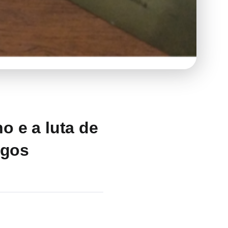
 e a luta de
ogos