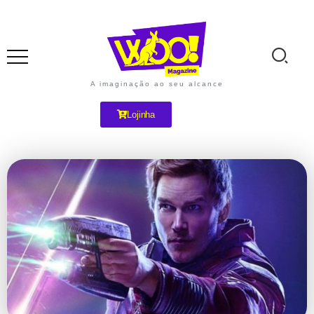
A imaginação ao seu alcance
Lojinha